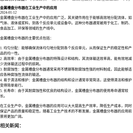
金属槽盘分布器在工业生产中的应用
应用
2024-01-12
金属槽盘分布器在工业生产中的应用广泛，其关键作用在于能够高效地分配流体，如
气体、液体或浆料，到各个反应单元或设备中。这种分布器通常被用于化工、制药、
食品加工、环保等领域的生产线中。
金属槽盘分布器的主要优点包括：
1. 均匀分配：能够确保流体均匀地分配到各个反应单元，从而保证生产的稳定性和产
品的均一性。
2. 高效率：由于金属槽盘分布器的特殊设计和结构，其流体输送效率高，能有效地减
少流体输送过程中的损耗。
3. 耐腐蚀性：金属槽盘分布器通常采用不锈钢等耐腐蚀性强的材料制成，因此能够适
应各种腐蚀性流体的输送。
4. 易于清洁和维护：金属槽盘分布器的结构和设计通常非常简洁，这使得清洁和维护
变得简单易行。
5. 长寿命：由于其耐腐蚀性和优良的结构设计，金属槽盘分布器的使用寿命通常较
长。
在工业生产中，金属槽盘分布器的应用可以大大提高生产效率，降低生产成本，同时
保证产品的质量和稳定性。随着工业生产技术的不断发展，金属槽盘分布器的应用前
景将更加广阔。
相关新闻：