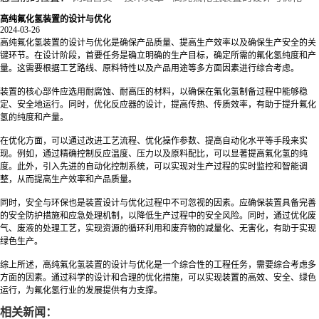
高纯氟化氢装置的设计与优化
2024-03-26
高纯氟化氢装置的设计与优化是确保产品质量、提高生产效率以及确保生产安全的关
键环节。在设计阶段，首要任务是确立明确的生产目标，确定所需的氟化氢纯度和产
量。这需要根据工艺路线、原料特性以及产品用途等多方面因素进行综合考虑。
装置的核心部件应选用耐腐蚀、耐高压的材料，以确保在氟化氢制备过程中能够稳
定、安全地运行。同时，优化反应器的设计，提高传热、传质效率，有助于提升氟化
氢的纯度和产量。
在优化方面，可以通过改进工艺流程、优化操作参数、提高自动化水平等手段来实
现。例如，通过精确控制反应温度、压力以及原料配比，可以显著提高氟化氢的纯
度。此外，引入先进的自动化控制系统，可以实现对生产过程的实时监控和智能调
整，从而提高生产效率和产品质量。
同时，安全与环保也是装置设计与优化过程中不可忽视的因素。应确保装置具备完善
的安全防护措施和应急处理机制，以降低生产过程中的安全风险。同时，通过优化废
气、废液的处理工艺，实现资源的循环利用和废弃物的减量化、无害化，有助于实现
绿色生产。
综上所述，高纯氟化氢装置的设计与优化是一个综合性的工程任务，需要综合考虑多
方面的因素。通过科学的设计和合理的优化措施，可以实现装置的高效、安全、绿色
运行，为氟化氢行业的发展提供有力支撑。
相关新闻：