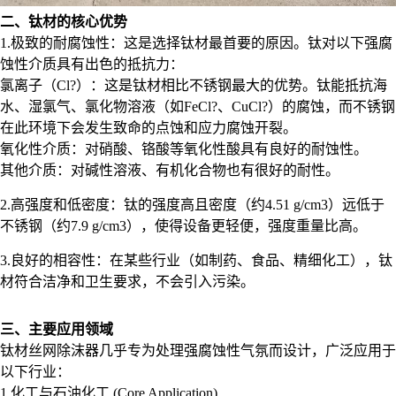
二、钛材的核心优势
1.极致的耐腐蚀性：这是选择钛材最首要的原因。钛对以下强腐
蚀性介质具有出色的抵抗力：
氯离子（Cl?）：这是钛材相比不锈钢最大的优势。钛能抵抗海
水、湿氯气、氯化物溶液（如FeCl?、CuCl?）的腐蚀，而不锈钢
在此环境下会发生致命的点蚀和应力腐蚀开裂。
氧化性介质：对硝酸、铬酸等氧化性酸具有良好的耐蚀性。
其他介质：对碱性溶液、有机化合物也有很好的耐性。
2.高强度和低密度：钛的强度高且密度（约4.51 g/cm3）远低于
不锈钢（约7.9 g/cm3），使得设备更轻便，强度重量比高。
3.良好的相容性：在某些行业（如制药、食品、精细化工），钛
材符合洁净和卫生要求，不会引入污染。
三、主要应用领域
钛材丝网除沫器几乎专为处理强腐蚀性气氛而设计，广泛应用于
以下行业：
1.化工与石油化工 (Core Application)