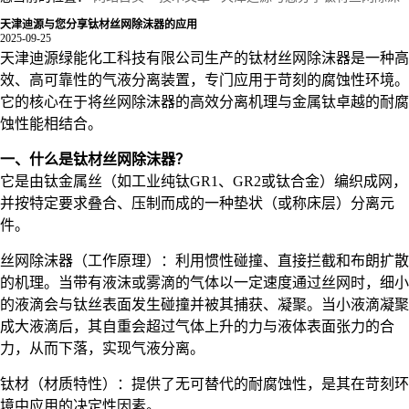
天津迪源与您分享钛材丝网除沫器的应用
器的应用
2025-09-25
天津迪源绿能化工科技有限公司生产的钛材丝网除沫器是一种高
效、高可靠性的气液分离装置，专门应用于苛刻的腐蚀性环境。
它的核心在于将丝网除沫器的高效分离机理与金属钛卓越的耐腐
蚀性能相结合。
一、什么是钛材丝网除沫器？
它是由钛金属丝（如工业纯钛GR1、GR2或钛合金）编织成网，
并按特定要求叠合、压制而成的一种垫状（或称床层）分离元
件。
丝网除沫器（工作原理）：利用惯性碰撞、直接拦截和布朗扩散
的机理。当带有液沫或雾滴的气体以一定速度通过丝网时，细小
的液滴会与钛丝表面发生碰撞并被其捕获、凝聚。当小液滴凝聚
成大液滴后，其自重会超过气体上升的力与液体表面张力的合
力，从而下落，实现气液分离。
钛材（材质特性）：提供了无可替代的耐腐蚀性，是其在苛刻环
境中应用的决定性因素。