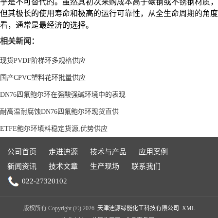
乎是不可替代的。虽然其初次采购成本高于碳钢或不锈钢材质，
但其极长的使用寿命和极高的运行可靠性，从全生命周期的角度
看，通常是最经济的选择。
相关新闻：
现货PVDF阶梯环多规格供应
国产CPVC塑料花环批量供应
DN76四氟鲍尔环在强酸强碱环境中的表现
耐高温耐腐蚀DN76四氟鲍尔环现货直供
ETFE鲍尔环填料稳定货源,优势供应
公司首页
走进迪源
技术与产品
应用案例
新闻资讯
技术文章
生产现场
联系我们
022-27320102
版权所有 Copyright (©) 2026
天津迪源绿能化工科技有限公司
XML