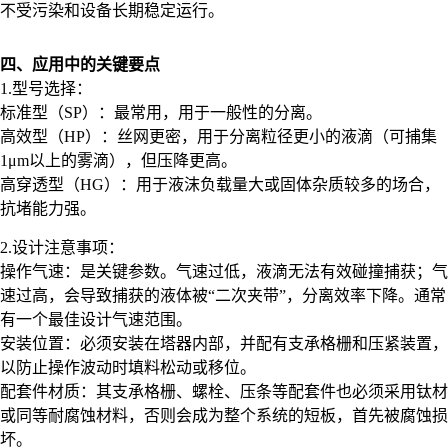
不受污染和设备长期稳定运行。
四、应用中的关键要点
1.型号选择：
标准型（SP）：最常用，用于一般性的分离。
高效型（HP）：丝网更密，用于分离粒径更小的液滴（可捕集
1μm以上的雾滴），但压降更高。
高穿透型（HG）：用于液沫负载量大或固体杂质较多的场合，
抗堵能力强。
2.设计注意事项：
操作气速：是关键参数。气速过低，液滴无法有效碰撞捕获；气
速过高，会导致捕获的液体被“二次夹带”，分离效率下降。通常
有一个最佳设计气速范围。
安装位置：必须安装在塔器内部，并配有支承格栅和压紧装置，
以防止操作波动时填料松动或移位。
配套件材质：其支承格栅、螺栓、压条等配套件也必须采用钛材
或同等耐腐蚀材料，否则会成为整个系统的短板，首先被腐蚀损
坏。