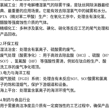
氯碱工业：用于电解槽湿氯气的除雾干燥，是钛丝网除沫器最经
典、最重要的应用场景。它能有效去除湿氯气中的碱雾和水分。
PTA（精对苯二甲酸）生产：在氧化工序中，处理含有溴化氢、
醋酸等强腐蚀性介质的气体。
精细化工：多种涉及氯化、磺化、硝化等反应工艺的尾气处理和
产品回收。
2.环保工程
湿法冶金：处理含有氯离子、硫酸雾的废气。
废气处理（酸雾净化）：用于高效去除盐酸（HCl）、硫酸（H?
SO?）、氢氟酸（HF） 等强酸性雾滴，例如在钛白粉生产、酸
洗工序的废气净化塔顶。
3.电力与海洋工程
烟气脱硫（FGD）系统：处理含有未反应SO?、SO?酸雾和氯离
子的饱和湿烟气，保护下游烟道和设备。
海上平台：处理富含氯离子的海洋环境气氛。
4.制药与食品行业
用于需要高洁净度且介质有一定腐蚀性的工艺过程中，确保产品