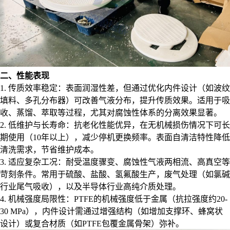
二、性能表现
1. 传质效率稳定：表面润湿性差，但通过优化内件设计（如波纹
填料、多孔分布器）可改善气液分布，提升传质效果。适用于吸
收、蒸馏、萃取等过程，尤其对腐蚀性体系的分离效果显著。
2. 低维护与长寿命：抗老化性能优异，在无机械损伤情况下可长
期使用（10年以上），减少停机更换频率。表面自清洁特性降低
清洗需求，节省维护成本。
3. 适应复杂工况：耐受温度骤变、腐蚀性气液两相流、高真空等
苛刻条件。常用于硫酸、盐酸、氢氟酸生产，废气处理（如氯碱
行业尾气吸收），以及半导体行业高纯介质处理。
4. 机械强度局限性：PTFE的机械强度低于金属（抗拉强度约20-
30 MPa），内件设计需通过增强结构（如增加支撑环、蜂窝状
设计）或复合材质（如PTFE包覆金属骨架）弥补。