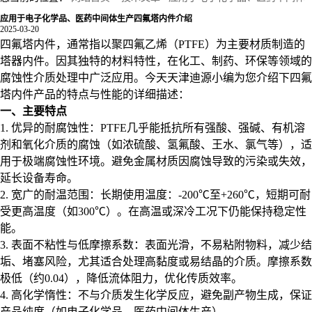
应用于电子化学品、医药中间体生产四氟塔内件介绍
生产四氟塔内件介绍
2025-03-20
四氟塔内件，通常指以聚四氟乙烯（PTFE）为主要材质制造的
塔器内件。因其独特的材料特性，在化工、制药、环保等领域的
腐蚀性介质处理中广泛应用。今天天津迪源小编为您介绍下四氟
塔内件产品的特点与性能的详细描述：
一、主要特点
1. 优异的耐腐蚀性：PTFE几乎能抵抗所有强酸、强碱、有机溶
剂和氧化介质的腐蚀（如浓硫酸、氢氟酸、王水、氯气等），适
用于极端腐蚀性环境。避免金属材质因腐蚀导致的污染或失效，
延长设备寿命。
2. 宽广的耐温范围：长期使用温度：-200℃至+260℃，短期可耐
受更高温度（如300℃）。在高温或深冷工况下仍能保持稳定性
能。
3. 表面不粘性与低摩擦系数：表面光滑，不易粘附物料，减少结
垢、堵塞风险，尤其适合处理高黏度或易结晶的介质。摩擦系数
极低（约0.04），降低流体阻力，优化传质效率。
4. 高化学惰性：不与介质发生化学反应，避免副产物生成，保证
产品纯度（如电子化学品、医药中间体生产）。