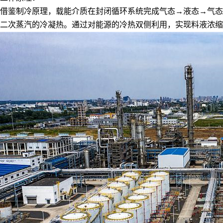
借鉴制冷原理，载能介质在封闭循环系统完成气态→液态→气态
二次蒸汽的冷凝热。通过对能源的冷热双侧利用，实现料液浓缩