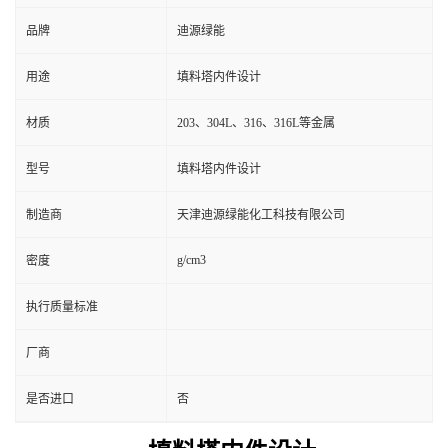
品牌
迪源绿能
用途
填料塔内件设计
材质
203、304L、316、316L等金属
型号
填料塔内件设计
制造商
天津迪源绿能化工科技有限公司
g/cm3
密度
执行质量标准
厂商
是否进口
否