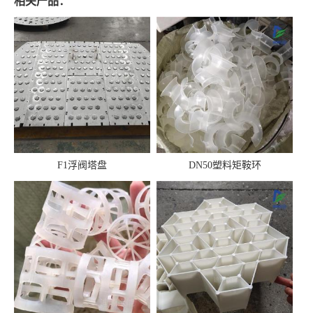
相关产品：
F1浮阀塔盘
DN50塑料矩鞍环