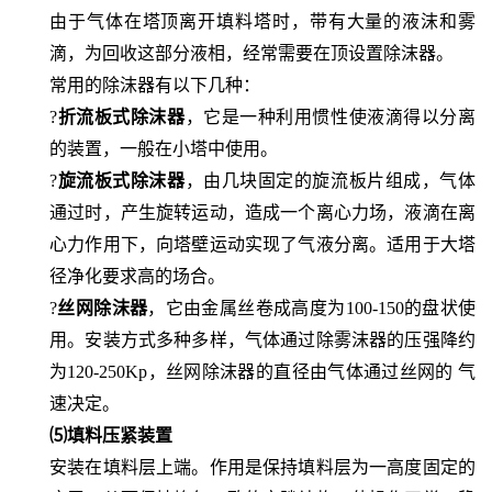
由于气体在塔顶离开填料塔时，带有大量的液沫和雾
滴，为回收这部分液相，经常需要在顶设置除沫器。
常用的除沫器有以下几种：
?
折流板式除沫器
，它是一种利用惯性使液滴得以分离
的装置，一般在小塔中使用。
?
旋流板式除沫器
，由几块固定的旋流板片组成，气体
通过时，产生旋转运动，造成一个离心力场，液滴在离
心力作用下，向塔壁运动实现了气液分离。适用于大塔
径净化要求高的场合。
?
丝网除沫器
，它由金属丝卷成高度为
100-150的盘状使
用。安装方式多种多样，气体通过除雾沫器的压强降约
为120-250Kp，丝网除沫器的直径由气体通过丝网的 气
速决定。
⑸填料压紧装置
安装在填料层上端。作用是保持填料层为一高度固定的