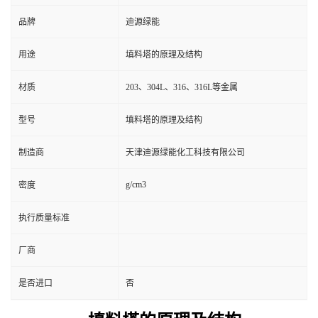
品牌
迪源绿能
用途
填料塔的原理及结构
材质
203、304L、316、316L等金属
型号
填料塔的原理及结构
制造商
天津迪源绿能化工科技有限公司
g/cm3
密度
执行质量标准
厂商
是否进口
否