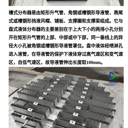
槽式分布器
是由矩形升气管、角钢或槽钢形导液管、燕尾
式或槽钢形挡液风帽、铺板、支撑圈和支撑梁组成。它与
盘式液体分布器的主要差别在于上大下小的两排小孔分别
开在矩形升气管的上部、中部或中下部，同一垂线上的异
径大小孔被角钢或槽钢形导液管罩住。盘中液体经喷淋孔
进入液管，在导液管的保护下液体穿过高气速区和变气速
区，自低气速区，故导液管伸出长度取
100mm。