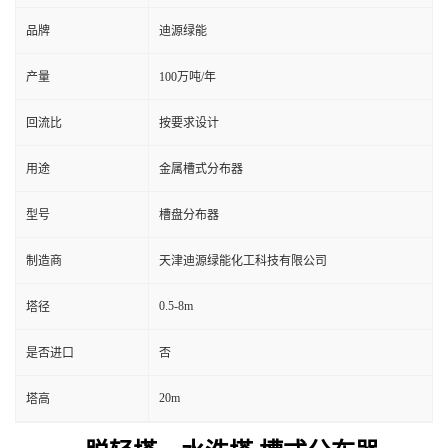
品牌
迪源绿能
产量
100万吨/年
回流比
按要求设计
用途
金属槽式分布器
型号
槽盘分布器
制造商
天津迪源绿能化工科技有限公司
0.5-8m
塔径
是否进口
否
20m
塔高