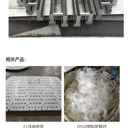
相关产品：
F1浮阀塔盘
DN50塑料矩鞍环