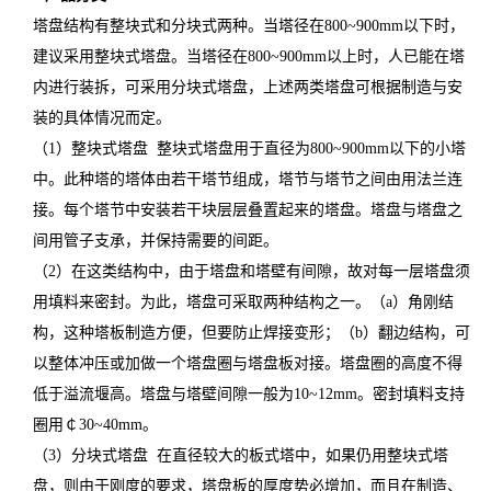
塔盘结构有整块式和分块式两种。当塔径在800~900mm以下时，
建议采用整块式塔盘。当塔径在800~900mm以上时，人已能在塔
内进行装拆，可采用分块式塔盘，上述两类塔盘可根据制造与安
装的具体情况而定。
（1
）
整块式塔盘 整块式塔盘用于直径为800~900mm以下的小塔
中。此种塔的塔体由若干塔节组成，塔节与塔节之间由用法兰连
接。每个塔节中安装若干块层层叠置起来的塔盘。塔盘与塔盘之
间用管子支承，并保持需要的间距。
（2
）
在这类结构中，由于塔盘和塔壁有间隙，故对每一层塔盘须
用填料来密封。为此，塔盘可采取两种结构之一。（a）角刚结
构，这种塔板制造方便，但要防止焊接变形；（b）翻边结构，可
以整体冲压或加做一个塔盘圈与塔盘板对接。塔盘圈的高度不得
低于溢流堰高。塔盘与塔壁间隙一般为10~12mm。密封填料支持
圈用￠30~40mm。
（3
）
分块式塔盘 在直径较大的板式塔中，如果仍用整块式塔
盘，则由于刚度的要求，塔盘板的厚度势必增加，而且在制造、