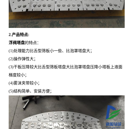
2
.产品特点
:
浮阀塔盘
的特点：
(1)处理能力比舌型筛板小一些、比泡罩塔盘大；
(2)操作弹性大；
(3)干板压降较大比舌型筛板塔盘大比泡罩塔盘压降小塔板上液面
梯度较小；
(4)雾沫夹带较小；
(5)结构简单、安装方便；