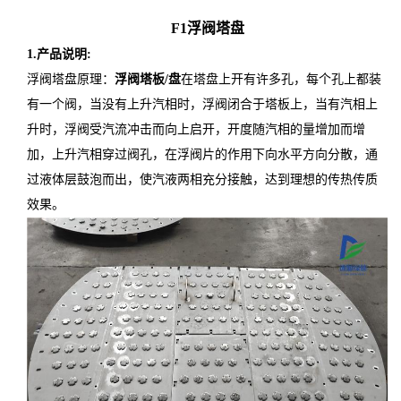
F1
浮阀塔盘
1.产品说明:
浮阀塔盘原理：
浮阀塔板
/盘
在塔盘上开有许多孔，每个孔上都装
有一个阀，当没有上升汽相时，浮阀闭合于塔板上，当有汽相上
升时，浮阀受汽流冲击而向上启开，开度随汽相的量增加而增
加，上升汽相穿过阀孔，在浮阀片的作用下向水平方向分散，通
过液体层鼓泡而出，使汽液两相充分接触，达到理想的传热传质
效果。