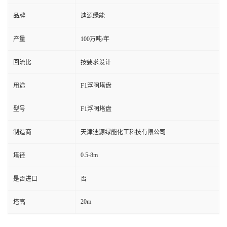
品牌
迪源绿能
产量
100万吨/年
回流比
按要求设计
用途
F1浮阀塔盘
型号
F1浮阀塔盘
制造商
天津迪源绿能化工科技有限公司
0.5-8m
塔径
是否进口
否
20m
塔高