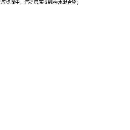
应步骤中，汽提塔底得到肟/水混合物；