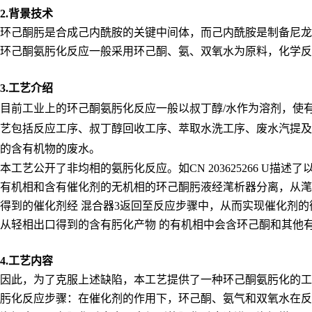
2.背景技术
环己酮肟是合成己内酰胺的关键中间体，而己内酰胺是制备尼龙
环己酮氨肟化反应一般采用环己酮、氨、双氧水为原料，化学反
3.工艺介绍
目前工业上的环己酮氨肟化反应一般以叔丁醇/水作为溶剂，使
艺包括反应工序、叔丁醇回收工序、萃取水洗工序、废水汽提及
的含有机物的废水。
本工艺公开了非均相的氨肟化反应。如CN 203625266 
有机相和含有催化剂的无机相的环己酮肟液经滗析器分离，从滗
得到的催化剂经 混合器3返回至反应步骤中，从而实现催化剂
从轻相出口得到的含有肟化产物 的有机相中会含环己酮和其他
4.工艺内容
因此，为了克服上述缺陷，本工艺提供了一种环己酮氨肟化的工
肟化反应步骤：在催化剂的作用下，环己酮、氨气和双氧水在反