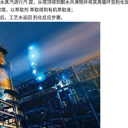
水蒸汽进行汽 提，从塔顶得到酮水共沸物并将其再循环至肟化反
取塔，以萃取剂 萃取得到有机萃取液；
后，工艺水返回 肟化反应步骤。