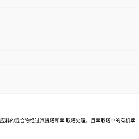
应器的混合物经过汽提塔和萃 取塔处理，且萃取塔中的有机萃