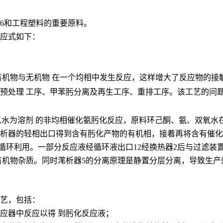
6和工程塑料的重要原料。
应式如下：
有机物与无机物 在一个均相中发生反应，这样增大了反应物的接
预处理 工序、甲苯肟分离及再生工序、重排工序。该工艺的问题
U描述了以水为溶剂 的非均相催化氨肟化反应，原料环己酮、氨、双
析器的轻相出口得到含有肟化产物的有机相，接着再将含有催化剂
的循环利用。一部分反应液经循环液出口12经换热器2后与过滤
有机物杂质。同时滗析器5的分离原理是静置分层分离，导致生产
艺，包括：
应器中反应以得 到肟化反应液；