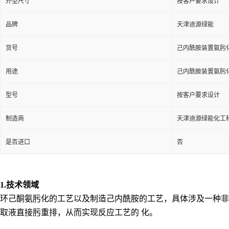
外型尺寸
按客户要求设计
品牌
天津迪源绿能
货号
己内酰胺装置氨肟
用途
己内酰胺装置氨肟
型号
按客户要求设计
制造商
天津迪源绿能化工
是否进口
否
1.技术领域
环己酮氨肟化的工艺以及制造己内酰胺的工艺，具体涉及一种非
取液直接肟重排，从而实现反应工艺的 化。