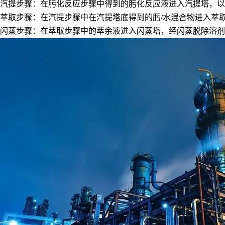
汽提步骤：在肟化反应步骤中得到的肟化反应液进入汽提塔，以
萃取步骤：在汽提步骤中在汽提塔底得到的肟/水混合物进入萃
闪蒸步骤：在萃取步骤中的萃余液进入闪蒸塔，经闪蒸脱除溶剂