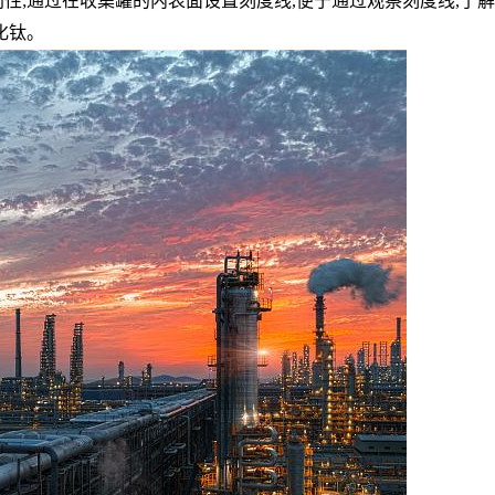
利性
;
通过在收集罐的内表面设置刻度线
,
便于通过观察刻度线
,
了解
化钛。