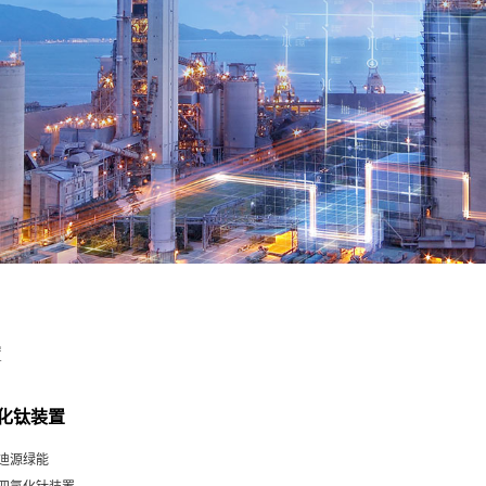
置
化钛装置
迪源绿能