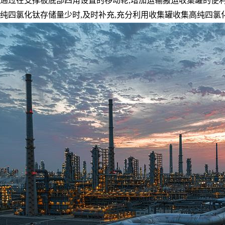
通过在支撑板底部四角设置的移动轮
,
增加运输搬运收集罐的便
纯四氯化钛存储量少时
,
及时补充
,
充分利用收集罐收集高纯四氯