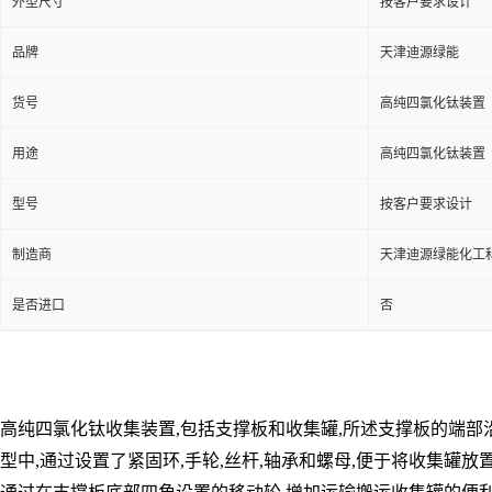
外型尺寸
按客户要求设计
品牌
天津迪源绿能
货号
高纯四氯化钛装置
用途
高纯四氯化钛装置
型号
按客户要求设计
制造商
天津迪源绿能化工
是否进口
否
高纯四氯化钛收集装置
,
包括支撑板和收集罐
,
所述支撑板的端部
型中
,
通过设置了紧固环
,
手轮
,
丝杆
,
轴承和螺母
,
便于将收集罐放