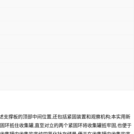
述支撑板的顶部中间位置
,
还包括紧固装置和观察机构
;
本实用新
固环抵住收集罐
,
直至对立的两个紧固环将收集罐抵牢固
,
也便于