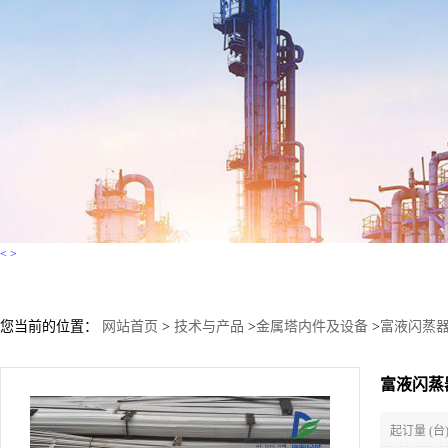
<
>
您当前的位置：
网站首页
>
技术与产品
>
金属塔内件及设备
>
富液闪蒸
富液闪蒸
起订量 (台