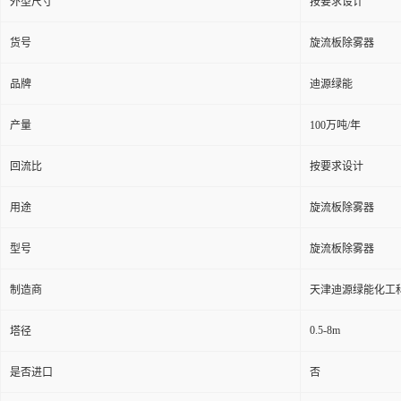
外型尺寸
按要求设计
货号
旋流板除雾器
品牌
迪源绿能
产量
100万吨/年
回流比
按要求设计
用途
旋流板除雾器
型号
旋流板除雾器
制造商
天津迪源绿能化工
0.5-8m
塔径
是否进口
否