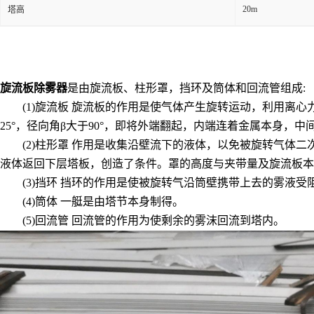
20m
塔高
旋流板除雾器
是由旋流板、柱形罩，挡环及筒体和回流管组成
:
(1)旋流板 旋流板的作用是使气体产生旋转运动，利用离
25
°，径向角β大于
90
°，即将外端翻起，内端连着金属本身，中
(2)柱形罩 作用是收集沿壁流下的液体，以免被旋转气
液体返回下层塔板，创造了条件。罩的高度与夹带量及旋流板本
(3)挡环 挡环的作用是使被旋转气沿筒壁携带上去的雾液
(4)筒体 一艇是由塔节本身制得。
(5)回流管 回流管的作用为使剩余的雾沫回流到塔内。