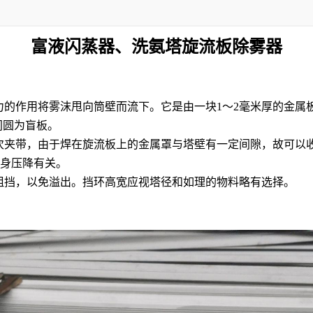
富液闪蒸器、洗氨塔旋流板除雾器
心力的作用将雾沫甩向筒壁而流下。它是由一块
1
～
2
毫米厚的金属
间圆为盲板。
体二次夹带，由于焊在旋流板上的金属罩与塔壁有一定间隙，故可
身压降有关。
受阻挡，以免溢出。挡环高宽应视塔径和如理的物料略有选择。