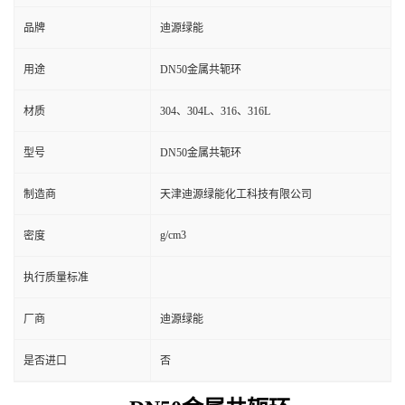
品牌
迪源绿能
用途
DN50金属共轭环
材质
304、304L、316、316L
型号
DN50金属共轭环
制造商
天津迪源绿能化工科技有限公司
g/cm3
密度
执行质量标准
厂商
迪源绿能
是否进口
否