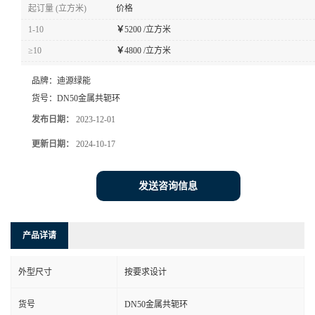
起订量 (立方米)
价格
1-10
￥
5200 /立方米
≥10
￥
4800 /立方米
品牌：
迪源绿能
货号：
DN50金属共轭环
发布日期：
2023-12-01
更新日期：
2024-10-17
发送咨询信息
产品详请
外型尺寸
按要求设计
货号
DN50金属共轭环