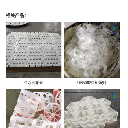
相关产品：
F1浮阀塔盘
DN50塑料矩鞍环