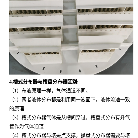
4.槽式分布器与槽盘分布器区别:
（1
）
布液原理一样，气体通道不同。
（
2
）
两者液体分布都是利用同一液面下，液体流速一致
的原理
（
3
）
槽式分布器气体是从槽间穿过，槽盘式分布有升气
管作为气体通道
（
4
）
槽式分布器与塔是点支撑，操盘式分布器需要与塔