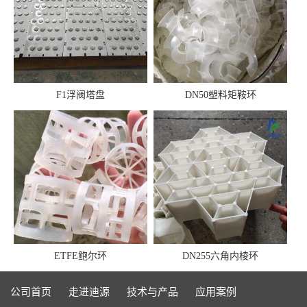
F1浮阀塔盘
DN50塑料矩鞍环
ETFE鲍尔环
DN255六角内棱环
公司首页
走进迪源
技术与产品
应用案例