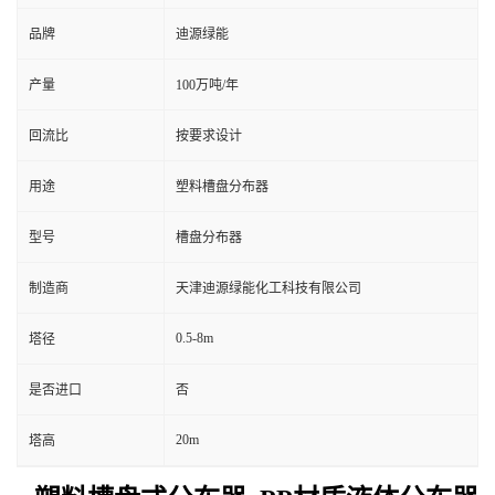
品牌
迪源绿能
产量
100万吨/年
回流比
按要求设计
用途
塑料槽盘分布器
型号
槽盘分布器
制造商
天津迪源绿能化工科技有限公司
0.5-8m
塔径
是否进口
否
20m
塔高