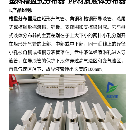
塑料槽盘式分布器 PP材质液体分布器
1.产品说明:
槽盘分布器
是由矩形升气管、角钢和槽钢形导液管、燕尾
式或槽钢形挡液帽、铺板、支撑圈和支撑梁组成。它与盘
式液体分布器的主要差别在于上大下小的两排小孔分别开
在矩形升气管的上部、中部或中下部，同一垂线上的异径
小孔被角钢或槽钢导液管罩住。盘中液体经喷淋孔进入导
液管，在导液管的保护下液体穿过高气速区和变气速区，
自低气速区落下，故导液管伸出长度取
100mm。