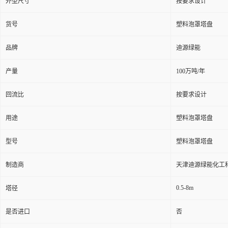
外型尺寸
按要求设计
货号
塑料泡罩塔盘
品牌
迪源绿能
产量
100万吨/年
回流比
按要求设计
用途
塑料泡罩塔盘
型号
塑料泡罩塔盘
制造商
天津迪源绿能化工
0.5-8m
塔径
是否进口
否