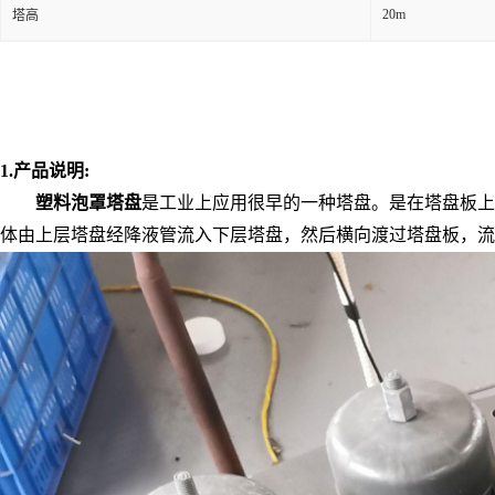
20m
塔高
1.产品说明:
塑料
泡罩塔盘
是工业上应用很早的一种塔盘。是在塔盘板上
体由上层塔盘经降液管流入下层塔盘，然后横向渡过塔盘板，流