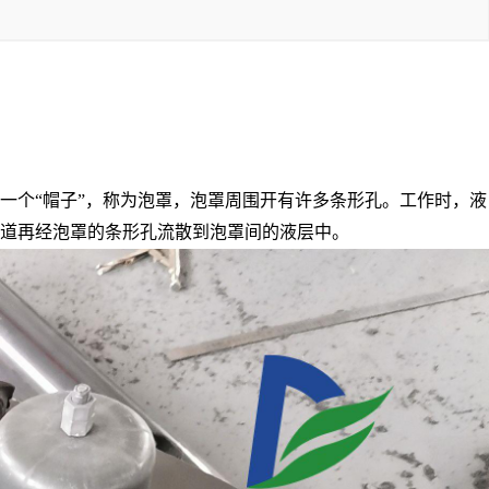
一个“帽子”，称为泡罩，泡罩周围开有许多条形孔。工作时，液
道再经泡罩的条形孔流散到泡罩间的液层中。