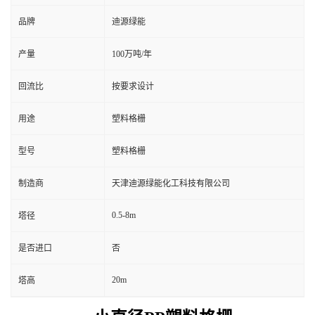
品牌
迪源绿能
产量
100万吨/年
回流比
按要求设计
用途
塑料格栅
型号
塑料格栅
制造商
天津迪源绿能化工科技有限公司
0.5-8m
塔径
是否进口
否
20m
塔高