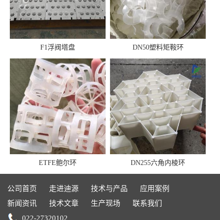
F1浮阀塔盘
DN50塑料矩鞍环
ETFE鲍尔环
DN255六角内棱环
公司首页
走进迪源
技术与产品
应用案例
新闻资讯
技术文章
生产现场
联系我们
022-27320102