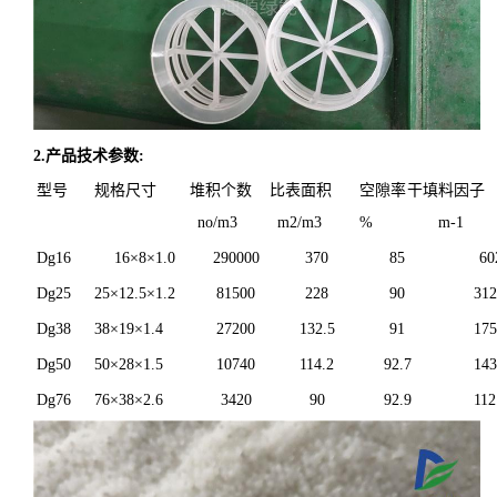
2
.
产品技术参数
:
型号
规格尺寸
堆积个数
比表面积
空隙率
干填料因子
no/m3
m2/m3
%
m-1
Dg16
16×8×1.0
290000
370
85
60
Dg25
25×12.5×1.2
81500
228
90
312
Dg38
38×19×1.4
27200
132.5
91
175
Dg50
50×28×1.5
10740
114.2
92.7
143
Dg76
76×38×2.6
3420
90
92.9
112