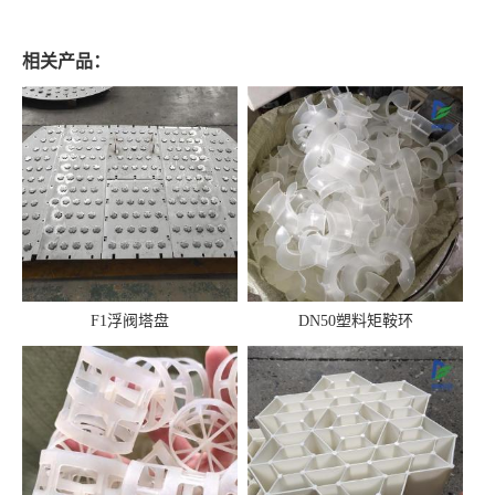
相关产品：
F1浮阀塔盘
DN50塑料矩鞍环