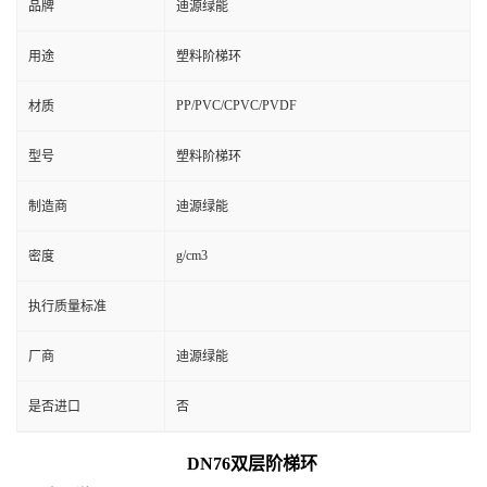
品牌
迪源绿能
用途
塑料阶梯环
PP/PVC/CPVC/PVDF
材质
型号
塑料阶梯环
制造商
迪源绿能
g/cm3
密度
执行质量标准
厂商
迪源绿能
是否进口
否
DN76双层阶梯环