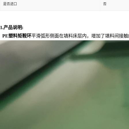
是否进口
否
1
.
产品说明
:
PE
塑料矩鞍环
平滑弧形侧面在填料床层内，增加了填料间接触