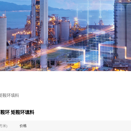
 矩鞍环填料
矩鞍环 矩鞍环填料
方米)
价格