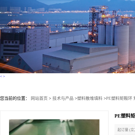
<
>
您当前的位置：
网站首页
>
技术与产品
>
塑料散堆填料
>
PE塑料矩鞍环
PE塑料
起订量 (立